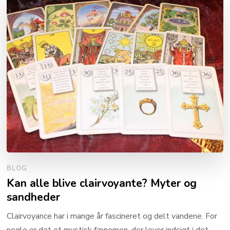
BLOG
Kan alle blive clairvoyante? Myter og
sandheder
Clairvoyance har i mange år fascineret og delt vandene. For
nogle er det et mystisk fænomen, der lover indsigt i det