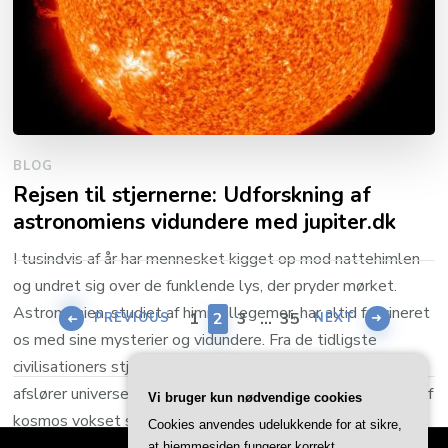
sig. En mom halskæde er mere …
FORTSÆT MED AT LÆSE
BLOG
Rejsen til stjernerne: Udforskning af
astronomiens vidundere med jupiter.dk
I tusindvis af år har mennesket kigget op mod nattehimlen
Indlægsinddeling
og undret sig over de funklende lys, der pryder mørket.
Astronomien, studiet af himmellegemer, har altid fascineret
PAGE
PAGE
PAGE
PAGE
1
2
3
…
35
PREVIOUS
NEXT
os med sine mysterier og vidundere. Fra de tidligste
civilisationers stjernekort til moderne rumteleskoper, der
afslører universets fjerneste afkroge, har vores forståelse af
Vi bruger kun nødvendige cookies
kosmos vokset sig enorm. Alligevel …
Cookies anvendes udelukkende for at sikre,
at hjemmesiden fungerer korrekt.