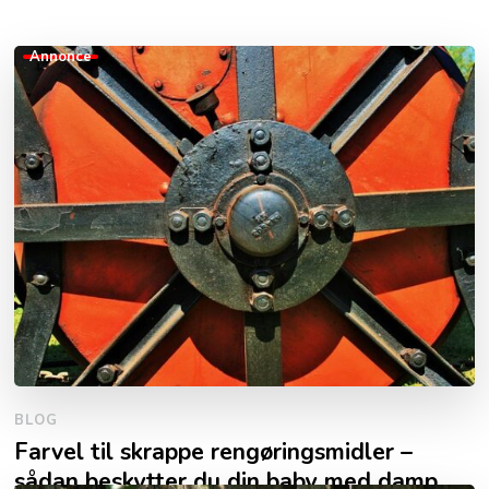
Annonce
BLOG
Farvel til skrappe rengøringsmidler –
sådan beskytter du din baby med damp