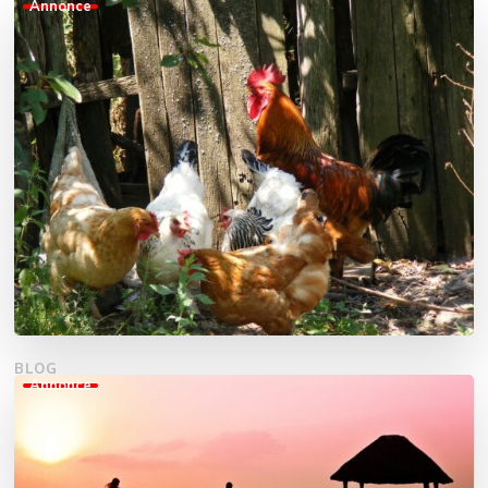
Annonce
Som forælder ønsker du kun det bedste for dit barn – også
når det gælder hjemmets rengøring. Men mange
almindelige rengøringsmidler indeholder kemiske stoffer,
der kan være skadelige for små børn, især hvis de indånder
dampe eller kommer i kontakt med resterne på gulve og
overflader. Derfor vælger flere og flere børnefamilier at sige
farvel …
FORTSÆT MED AT LÆSE
BLOG
Annonce
Ægte økohygge
I en tid hvor bæredygtighed og selvforsyning er i fokus, er
interessen for at holde høns i haven stigende blandt både