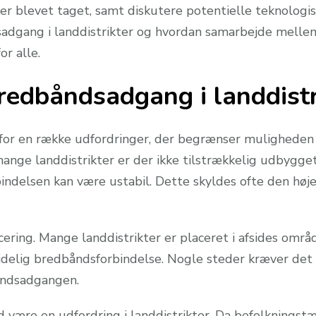
de er blevet taget, samt diskutere potentielle teknologis
adgang i landdistrikter og hvordan samarbejde mellem 
or alle.
redbåndsadgang i landdistr
for en række udfordringer, der begrænser muligheden fo
ange landdistrikter er der ikke tilstrækkelig udbygget
ndelsen kan være ustabil. Dette skyldes ofte den høje
ering. Mange landdistrikter er placeret i afsides områ
lidelig bredbåndsforbindelse. Nogle steder kræver det 
båndsadgangen.
ære en udfordring i landdistrikter. Da befolkningstæt