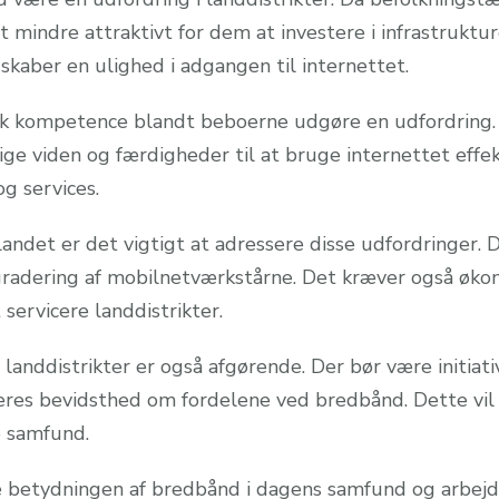
 mindre attraktivt for dem at investere i infrastrukture
skaber en ulighed i adgangen til internettet.
k kompetence blandt beboerne udgøre en udfordring. I
e viden og færdigheder til at bruge internettet effekt
g services.
landet er det vigtigt at adressere disse udfordringer. D
radering af mobilnetværkstårne. Det kræver også økon
servicere landdistrikter.
 landdistrikter er også afgørende. Der bør være initia
res bevidsthed om fordelene ved bredbånd. Dette vil
le samfund.
e betydningen af bredbånd i dagens samfund og arbejde 