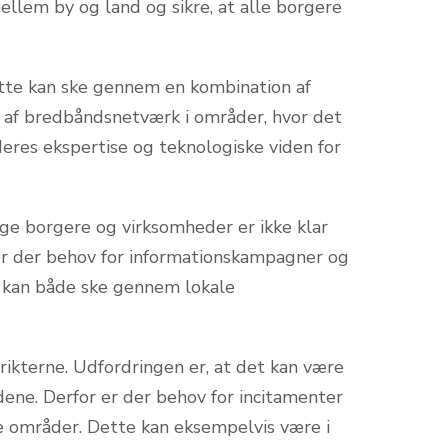
mellem by og land og sikre, at alle borgere
 Dette kan ske gennem en kombination af
ng af bredbåndsnetværk i områder, hvor det
deres ekspertise og teknologiske viden for
nge borgere og virksomheder er ikke klar
er der behov for informationskampagner og
e kan både ske gennem lokale
ikterne. Udfordringen er, at det kan være
ene. Derfor er der behov for incitamenter
se områder. Dette kan eksempelvis være i