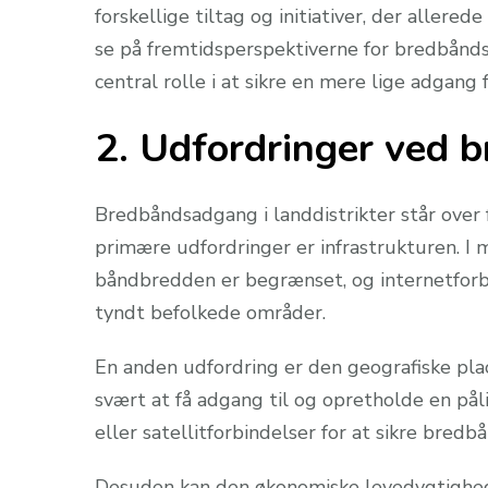
forskellige tiltag og initiativer, der allere
se på fremtidsperspektiverne for bredbånds
central rolle i at sikre en mere lige adgang f
2. Udfordringer ved b
Bredbåndsadgang i landdistrikter står over 
primære udfordringer er infrastrukturen. I m
båndbredden er begrænset, og internetforbi
tyndt befolkede områder.
En anden udfordring er den geografiske plac
svært at få adgang til og opretholde en på
eller satellitforbindelser for at sikre bred
Desuden kan den økonomiske levedygtighed v