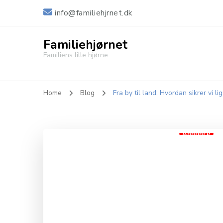
info@familiehjrnet.dk
Familiehjørnet
Familiens lille hjørne
Home
Blog
Fra by til land: Hvordan sikrer vi l
Annonce