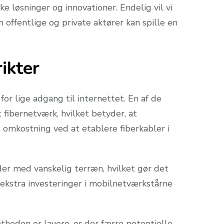
ke løsninger og innovationer. Endelig vil vi
offentlige og private aktører kan spille en
ikter
r lige adgang til internettet. En af de
 fibernetværk, hvilket betyder, at
 omkostning ved at etablere fiberkabler i
der med vanskelig terræn, hvilket gør det
ekstra investeringer i mobilnetværkstårne
heden er lavere, er der færre potentielle