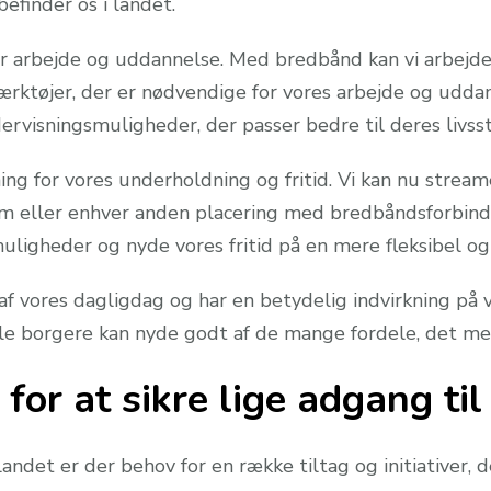
efinder os i landet.
 arbejde og uddannelse. Med bredbånd kan vi arbejde 
ærktøjer, der er nødvendige for vores arbejde og uddan
rvisningsmuligheder, der passer bedre til deres livssti
 for vores underholdning og fritid. Vi kan nu streame fi
m eller enhver anden placering med bredbåndsforbindel
uligheder og nyde vores fritid på en mere fleksibel og
f vores dagligdag og har en betydelig indvirkning på vo
alle borgere kan nyde godt af de mange fordele, det me
r for at sikre lige adgang t
 landet er der behov for en række tiltag og initiativer,