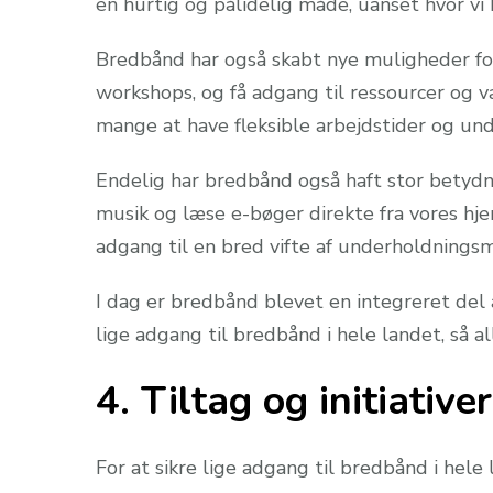
en hurtig og pålidelig måde, uanset hvor vi b
Bredbånd har også skabt nye muligheder for
workshops, og få adgang til ressourcer og v
mange at have fleksible arbejdstider og unde
Endelig har bredbånd også haft stor betydning
musik og læse e-bøger direkte fra vores hje
adgang til en bred vifte af underholdningsm
I dag er bredbånd blevet en integreret del a
lige adgang til bredbånd i hele landet, så 
4. Tiltag og initiative
For at sikre lige adgang til bredbånd i hele