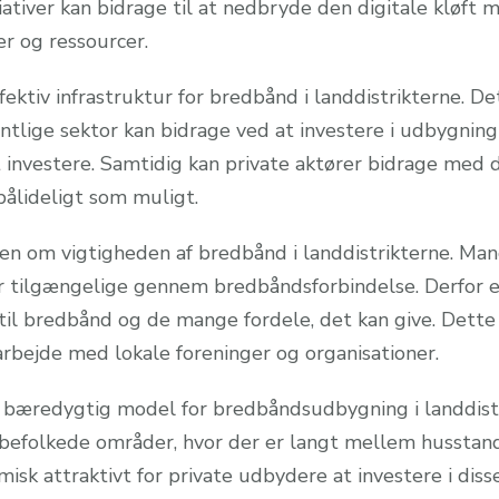
tiativer kan bidrage til at nedbryde den digitale kløft 
r og ressourcer.
effektiv infrastruktur for bredbånd i landdistrikterne.
fentlige sektor kan bidrage ved at investere i udbygni
t investere. Samtidig kan private aktører bidrage med 
 pålideligt som muligt.
den om vigtigheden af bredbånd i landdistrikterne. Ma
er tilgængelige gennem bredbåndsforbindelse. Derfor 
til bredbånd og de mange fordele, det kan give. Dett
rbejde med lokale foreninger og organisationer.
k bæredygtig model for bredbåndsudbygning i landdistr
befolkede områder, hvor der er langt mellem husstand
isk attraktivt for private udbydere at investere i dis