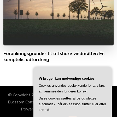
Forankringsgrunder til offshore vindmøller: En
kompleks udfordring
Vi bruger kun nødvendige cookies
Cookies anvendes udelukkende for at sikre,
at hjemmesiden fungerer korrekt.
© Copyright 2026
Familiehjørnet
. All Rights Reserved.
Disse cookies sættes af os og slettes
Blossom Consulting | Developed By
Blossom Themes
.
automatisk, når din session slutter eller efter
Powered by
WordPress
.
Privatlivspolitik
kort tid.