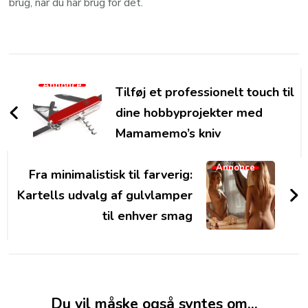
brug, når du har brug for det.
Post
Navigation
Annonce
Tilføj et professionelt touch til
dine hobbyprojekter med
Mamamemo’s kniv
Annonce
Fra minimalistisk til farverig:
Kartells udvalg af gulvlamper
til enhver smag
Du vil måske også syntes om...