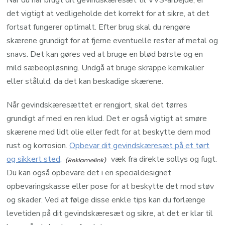
Når du har brugt dit gevindskæresæt til VVS-arbejde, er
det vigtigt at vedligeholde det korrekt for at sikre, at det
fortsat fungerer optimalt. Efter brug skal du rengøre
skærene grundigt for at fjerne eventuelle rester af metal og
snavs. Det kan gøres ved at bruge en blød børste og en
mild sæbeopløsning. Undgå at bruge skrappe kemikalier
eller ståluld, da det kan beskadige skærene.
Når gevindskæresættet er rengjort, skal det tørres
grundigt af med en ren klud. Det er også vigtigt at smøre
skærene med lidt olie eller fedt for at beskytte dem mod
rust og korrosion.
Opbevar dit gevindskæresæt på et tørt
og sikkert sted,
væk fra direkte sollys og fugt.
Du kan også opbevare det i en specialdesignet
opbevaringskasse eller pose for at beskytte det mod støv
og skader. Ved at følge disse enkle tips kan du forlænge
levetiden på dit gevindskæresæt og sikre, at det er klar til