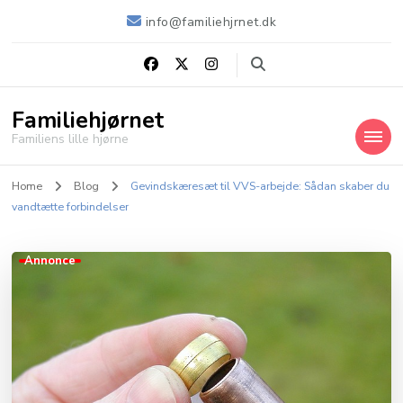
info@familiehjrnet.dk
Familiehjørnet
Familiens lille hjørne
Home
Blog
Gevindskæresæt til VVS-arbejde: Sådan skaber du
vandtætte forbindelser
Annonce