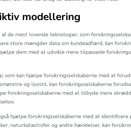
ktiv modellering
 af de mest lovende teknologier, som forsikringsselska
sere store mængder data om kundeadfærd, kan forsikri
hjælpe dem med at udvikle mere tilpassede forsikring
i, som kan hjælpe forsikringsselskaberne med at foru
mønstre og livsstil, kan forsikringsselskaberne foruds
ælpe forsikringsselskaberne med at tilbyde mere skrædd
behov.
så hjælpe forsikringsselskaberne med at identificere po
kker, naturkatastrofer og andre hændelser, kan forsikr