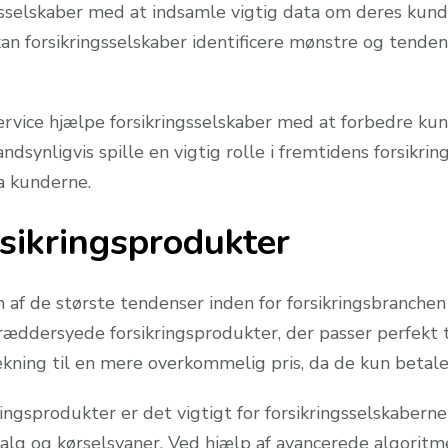
gsselskaber med at indsamle vigtig data om deres kund
 forsikringsselskaber identificere mønstre og tendens
ervice hjælpe forsikringsselskaber med at forbedre k
ndsynligvis spille en vigtig rolle i fremtidens forsikrin
a kunderne.
rsikringsprodukter
n af de største tendenser inden for forsikringsbranchen
æddersyede forsikringsprodukter, der passer perfekt ti
ning til en mere overkommelig pris, da de kun betaler f
ringsprodukter er det vigtigt for forsikringsselskaber
lsvalg og kørselsvaner. Ved hjælp af avancerede algorit