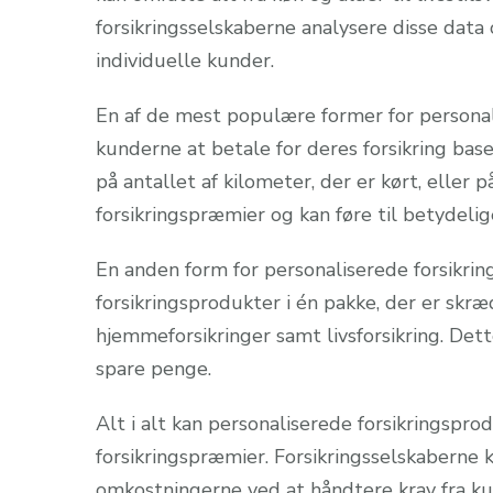
forsikringsselskaberne analysere disse data 
individuelle kunder.
En af de mest populære former for personali
kunderne at betale for deres forsikring bas
på antallet af kilometer, der er kørt, elle
forsikringspræmier og kan føre til betydelig
En anden form for personaliserede forsikrin
forsikringsprodukter i én pakke, der er skr
hjemmeforsikringer samt livsforsikring. De
spare penge.
Alt i alt kan personaliserede forsikringspr
forsikringspræmier. Forsikringsselskaberne 
omkostningerne ved at håndtere krav fra kund