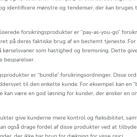
og identificere mønstre og tendenser, der kan bruges t
serede forsikringsprodukter er “pay-as-you-go” forsikr
eret på deres faktiske brug af en bestemt tjeneste. Fo
r på kørselsvaner som hastighed og bremsning. Dette gi
e besparelser.
gsprodukter er “bundle” forsikringsordninger. Disse ord
æddersyet til den enkelte kunde. For eksempel kan en “
tte kan være en god løsning for kunder, der ønsker en 
odukter give kunderne mere kontrol og fleksibilitet, s
kan også drage fordel af disse produkter ved at tilbyd
er, der ikke har brug for dækning for visse risici.