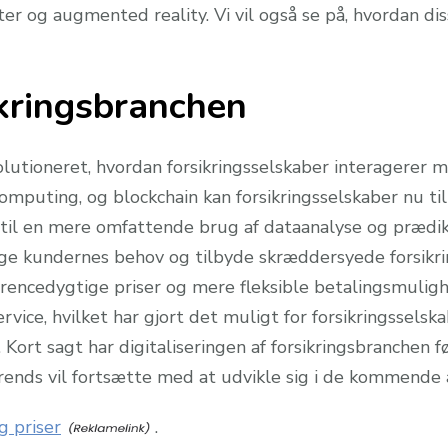
ter og augmented reality. Vi vil også se på, hvordan d
sikringsbranchen
evolutioneret, hvordan forsikringsselskaber interagere
omputing, og blockchain kan forsikringsselskaber nu til
t til en mere omfattende brug af dataanalyse og prædi
sige kundernes behov og tilbyde skræddersyede forsikr
rencedygtige priser og mere fleksible betalingsmulighed
rvice, hvilket har gjort det muligt for forsikringsselsk
 Kort sagt har digitaliseringen af forsikringsbranchen f
trends vil fortsætte med at udvikle sig i de kommende 
ng priser
.