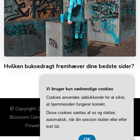
Hvilken buksedragt fremhæver dine bedste sider?
Vi bruger kun nødvendige cookies
Cookies anvendes udelukkende for at sikre,
at hjemmesiden fungerer korrekt.
© Copyright 2026
Familiehjørnet
. All Rights Reserved.
Disse cookies sættes af os og slettes
Blossom Consulting | Developed By
Blossom Themes
.
automatisk, når din session slutter eller efter
Powered by
WordPress
.
Privatlivspolitik
kort tid.
OK