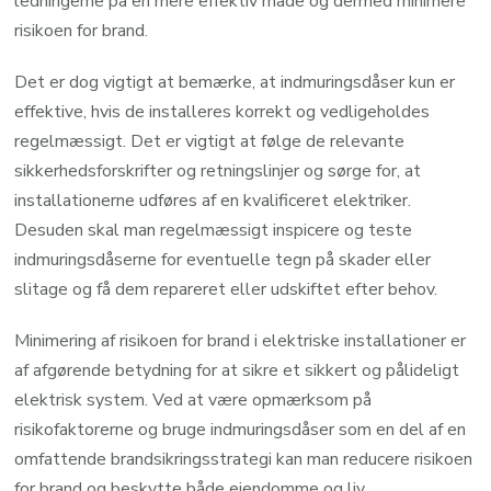
ledningerne på en mere effektiv måde og dermed minimere
risikoen for brand.
Det er dog vigtigt at bemærke, at indmuringsdåser kun er
effektive, hvis de installeres korrekt og vedligeholdes
regelmæssigt. Det er vigtigt at følge de relevante
sikkerhedsforskrifter og retningslinjer og sørge for, at
installationerne udføres af en kvalificeret elektriker.
Desuden skal man regelmæssigt inspicere og teste
indmuringsdåserne for eventuelle tegn på skader eller
slitage og få dem repareret eller udskiftet efter behov.
Minimering af risikoen for brand i elektriske installationer er
af afgørende betydning for at sikre et sikkert og pålideligt
elektrisk system. Ved at være opmærksom på
risikofaktorerne og bruge indmuringsdåser som en del af en
omfattende brandsikringsstrategi kan man reducere risikoen
for brand og beskytte både ejendomme og liv.