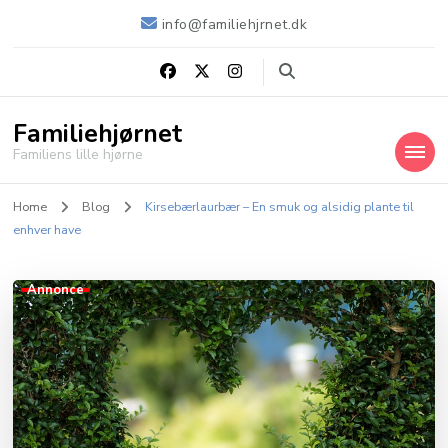
info@familiehjrnet.dk
Familiehjørnet
Familiens lille hjørne
Home
Blog
Kirsebærlaurbær – En smuk og alsidig plante til
enhver have
Annonce