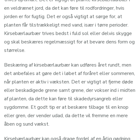
en veldrænet jord, da det kan føre til rodfordringer, hvis
jorden er for fugtig. Det er også vigtigt at sørge for, at
planten får tilstrækkeligt med vand, især i tørre perioder.
Kirsebærlaurbær trives bedst i fuld sol eller delvis skygge
og skal beskæres regelmæssigt for at bevare dens form og
størrelse.
Beskæring af kirsebærlaurbær kan udføres året rundt, men
det anbefales at gøre det i løbet af foråret eller sommeren,
når planten er aktiv i væksten. Det er vigtigt at fjerne døde
eller beskadigede grene samt grene, der vokser ind i midten
af ​​planten, da dette kan føre til skadedyrsangreb eller
sygdomme. Et godt tip er at beskære tilbage til en knop
eller gren, der vender udad, da dette vil fremme en mere
åben og sund vækst.
Kirsebærlaurbær kan også drage fordel af en årlig gødning,