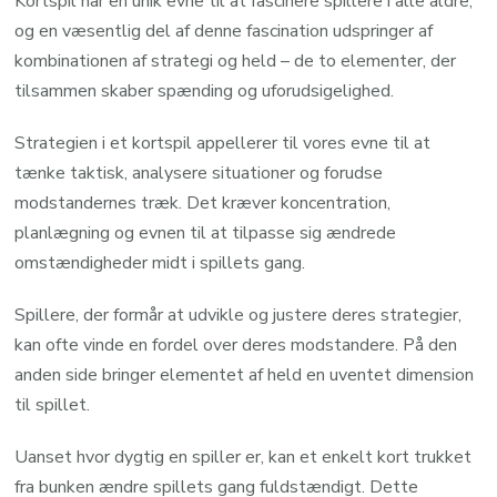
Kortspil har en unik evne til at fascinere spillere i alle aldre,
og en væsentlig del af denne fascination udspringer af
kombinationen af strategi og held – de to elementer, der
tilsammen skaber spænding og uforudsigelighed.
Strategien i et kortspil appellerer til vores evne til at
tænke taktisk, analysere situationer og forudse
modstandernes træk. Det kræver koncentration,
planlægning og evnen til at tilpasse sig ændrede
omstændigheder midt i spillets gang.
Spillere, der formår at udvikle og justere deres strategier,
kan ofte vinde en fordel over deres modstandere. På den
anden side bringer elementet af held en uventet dimension
til spillet.
Uanset hvor dygtig en spiller er, kan et enkelt kort trukket
fra bunken ændre spillets gang fuldstændigt. Dette