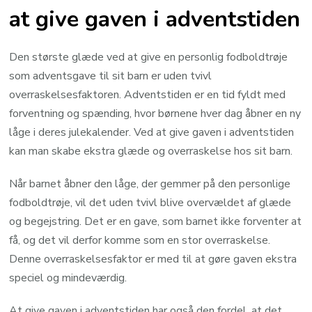
at give gaven i adventstiden
Den største glæde ved at give en personlig fodboldtrøje
som adventsgave til sit barn er uden tvivl
overraskelsesfaktoren. Adventstiden er en tid fyldt med
forventning og spænding, hvor børnene hver dag åbner en ny
låge i deres julekalender. Ved at give gaven i adventstiden
kan man skabe ekstra glæde og overraskelse hos sit barn.
Når barnet åbner den låge, der gemmer på den personlige
fodboldtrøje, vil det uden tvivl blive overvældet af glæde
og begejstring. Det er en gave, som barnet ikke forventer at
få, og det vil derfor komme som en stor overraskelse.
Denne overraskelsesfaktor er med til at gøre gaven ekstra
speciel og mindeværdig.
At give gaven i adventstiden har også den fordel, at det