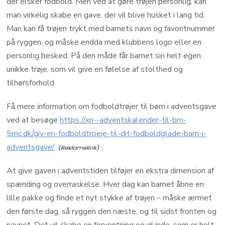
der elsker fodbold. Men ved at gøre trøjen personlig, kan
man virkelig skabe en gave, der vil blive husket i lang tid.
Man kan få trøjen trykt med barnets navn og favoritnummer
på ryggen, og måske endda med klubbens logo eller en
personlig besked. På den måde får barnet sin helt egen
unikke trøje, som vil give en følelse af stolthed og
tilhørsforhold.
Få mere information om fodboldtrøjer til børn i adventsgave
ved at besøge
https://xn--adventskalender-til-brn-
5mc.dk/giv-en-fodboldtroeje-til-dit-fodboldglade-barn-i-
adventsgave/
.
At give gaven i adventstiden tilføjer en ekstra dimension af
spænding og overraskelse. Hver dag kan barnet åbne en
lille pakke og finde et nyt stykke af trøjen – måske ærmet
den første dag, så ryggen den næste, og til sidst fronten og