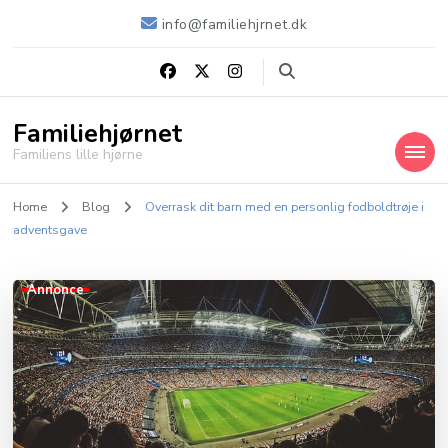
info@familiehjrnet.dk
Familiehjørnet
Familiens lille hjørne
Home
Blog
Overrask dit barn med en personlig fodboldtrøje i
adventsgave
Annonce