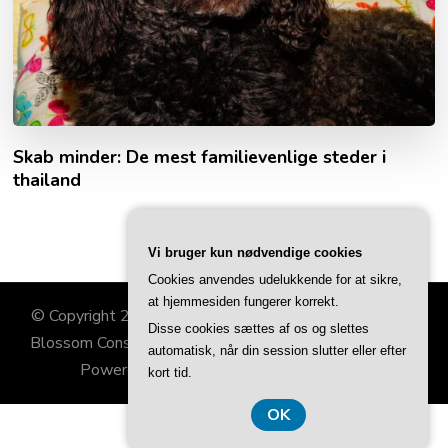
Skab minder: De mest familievenlige steder i
thailand
Vi bruger kun nødvendige cookies
Cookies anvendes udelukkende for at sikre,
at hjemmesiden fungerer korrekt.
© Copyright 2026
Familiehjørnet
. All Rights Reserved.
Disse cookies sættes af os og slettes
Blossom Consulting | Developed By
Blossom Themes
.
automatisk, når din session slutter eller efter
Powered by
WordPress
.
Privatlivspolitik
kort tid.
OK
CVR DK-37 40 77 39