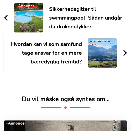
Navigation
Annonce
Sikkerhedsgitter til
swimmingpool: Sådan undgår
du drukneulykker
Annonce
Hvordan kan vi som samfund
tage ansvar for en mere
bæredygtig fremtid?
Du vil måske også syntes om...
Annonce