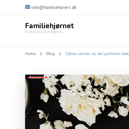
info@familiehjrnet.dk
Familiehjørnet
Familiens lille hjørne
Home
Blog
Sådan skriver du det perfekte takke
Annonce