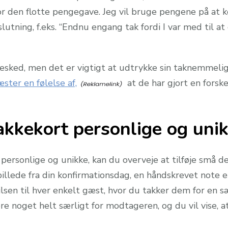
or den flotte pengegave. Jeg vil bruge pengene på at k
lutning, f.eks. “Endnu engang tak fordi I var med til at
besked, men det er vigtigt at udtrykke sin taknemmeli
ster en følelse af,
at de har gjort en forsk
takkekort personlige og uni
personlige og unikke, kan du overveje at tilføje små d
billede fra din konfirmationsdag, en håndskrevet note e
sen til hver enkelt gæst, hvor du takker dem for en sær
 noget helt særligt for modtageren, og du vil vise, at