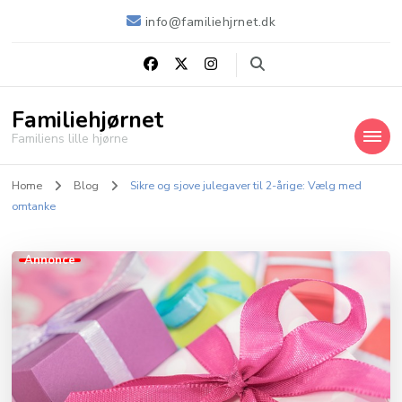
info@familiehjrnet.dk
Familiehjørnet
Familiens lille hjørne
Home
Blog
Sikre og sjove julegaver til 2-årige: Vælg med
omtanke
Annonce