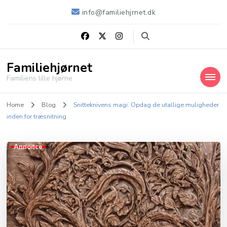
info@familiehjrnet.dk
Familiehjørnet
Familiens lille hjørne
Home
Blog
Snitteknivens magi: Opdag de utallige muligheder
inden for træsnitning
Annonce