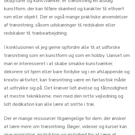
skulpturer og kunstværker, er træsnitning en alsidig
kunstform, der kan tilføre skønhed og karakter til ethvert
rum eller objekt. Der er også mange praktiske anvendelser
af træsnitning, såsom udskæringer til redskaber eller
redskaber til træbearbejdning.
I konklusionen vil jeg gerne opfordre alle til at udforske
træsnitning som en kunstform og som en hobby. Uanset om
man er interesseret i at skabe smukke kunstværker,
dekorere sit hjem eller bare fordybe sig i en afslappende og
kreativ aktivitet, kan træsnitning være en fantastisk måde
at udtrykke sig på. Det kræver lidt øvelse og tålmodighed
at mestre teknikkerne, men med den rette vejledning og
lidt dedikation kan alle lære at snitte i træ.
Der er mange ressourcer tilgængelige for dem, der ønsker
at lære mere om træsnitning. Bøger, videoer og kurser kan
give inspiration, instruktion og mulighed for at lære af