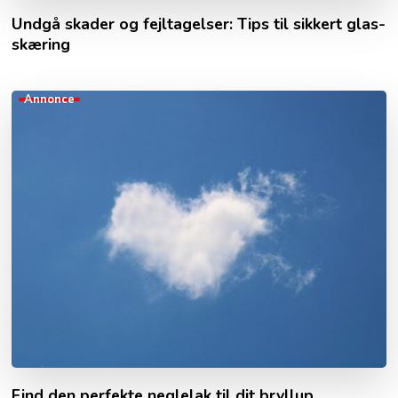
Undgå skader og fejltagelser: Tips til sikkert glas-
skæring
Annonce
Find den perfekte neglelak til dit bryllup